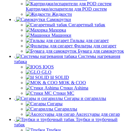
Картриджи/испарители для POD систем
Жидкости
Самокрутки
Сигаретный табак
Махорка
Машинки
Гильзы для сигарет
Фильтры для сигарет
Бумага для самокруток
Системы нагревания
табака
IQOS
GLO
lil SOLID
MOK & COO
Стики Ashima
Стики MC
Сигары и сигариллы
Сигары
Сигариллы
Аксессуары для сигар
Трубки и трубочный
табак
Трубки