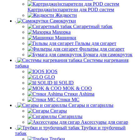
Картриджи/испарители для POD систем
Жидкости
Самокрутки
Сигаретный табак
Махорка
Машинки
Гильзы для сигарет
Фильтры для сигарет
Бумага для самокруток
Системы нагревания
табака
IQOS
GLO
lil SOLID
MOK & COO
Стики Ashima
Стики MC
Сигары и сигариллы
Сигары
Сигариллы
Аксессуары для сигар
Трубки и трубочный
табак
Трубки