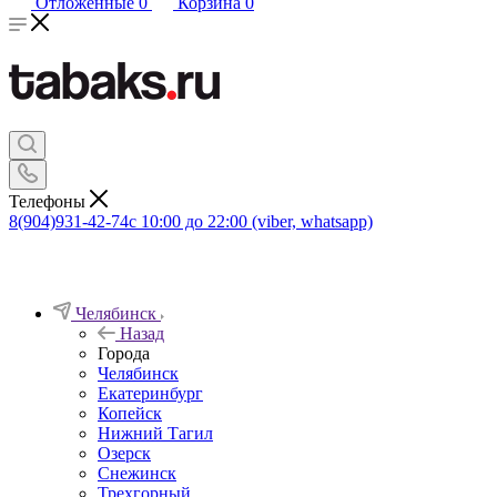
Отложенные
0
Корзина
0
Телефоны
8(904)931-42-74
с 10:00 до 22:00 (viber, whatsapp)
Челябинск
Назад
Города
Челябинск
Екатеринбург
Копейск
Нижний Тагил
Озерск
Снежинск
Трехгорный