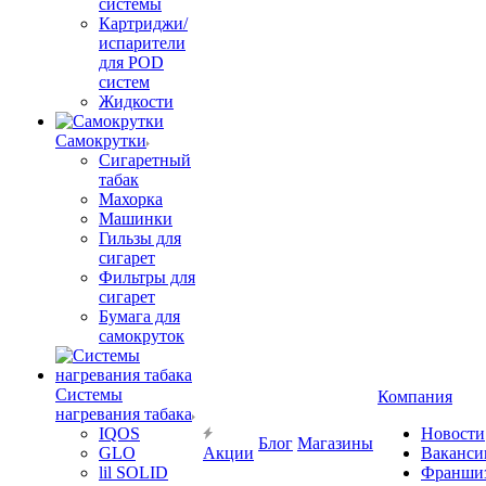
системы
Картриджи/
испарители
для POD
систем
Жидкости
Самокрутки
Сигаретный
табак
Махорка
Машинки
Гильзы для
сигарет
Фильтры для
сигарет
Бумага для
самокруток
Системы
Компания
нагревания табака
IQOS
Новости
Блог
Магазины
GLO
Акции
Ваканси
lil SOLID
Франши