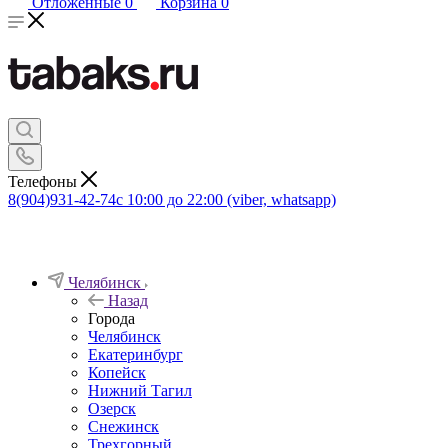
Отложенные
0
Корзина
0
Телефоны
8(904)931-42-74
с 10:00 до 22:00 (viber, whatsapp)
Челябинск
Назад
Города
Челябинск
Екатеринбург
Копейск
Нижний Тагил
Озерск
Снежинск
Трехгорный