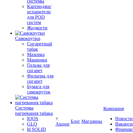
системы
Картриджи/
испарители
для POD
систем
Жидкости
Самокрутки
Сигаретный
табак
Махорка
Машинки
Гильзы для
сигарет
Фильтры для
сигарет
Бумага для
самокруток
Системы
Компания
нагревания табака
IQOS
Новости
Блог
Магазины
GLO
Акции
Ваканси
lil SOLID
Франши