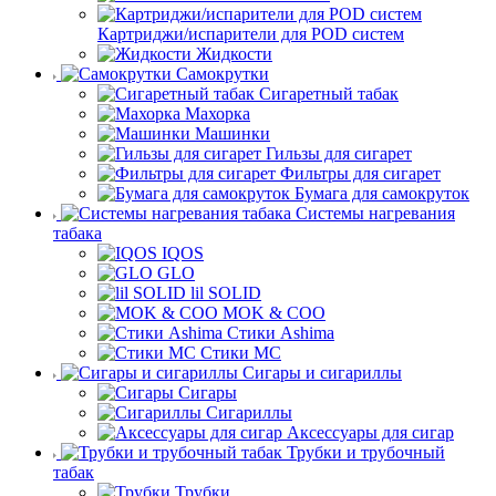
Картриджи/испарители для POD систем
Жидкости
Самокрутки
Сигаретный табак
Махорка
Машинки
Гильзы для сигарет
Фильтры для сигарет
Бумага для самокруток
Системы нагревания
табака
IQOS
GLO
lil SOLID
MOK & COO
Стики Ashima
Стики MC
Сигары и сигариллы
Сигары
Сигариллы
Аксессуары для сигар
Трубки и трубочный
табак
Трубки