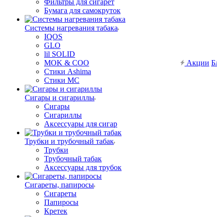
Фильтры для сигарет
Бумага для самокруток
Системы нагревания табака
IQOS
GLO
lil SOLID
MOK & COO
Акции
Б
Стики Ashima
Стики MC
Сигары и сигариллы
Сигары
Сигариллы
Аксессуары для сигар
Трубки и трубочный табак
Трубки
Трубочный табак
Аксессуары для трубок
Сигареты, папиросы
Сигареты
Папиросы
Кретек