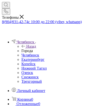
Телефоны
8(904)931-42-74
с 10:00 до 22:00 (viber, whatsapp)
Челябинск
Назад
Города
Челябинск
Екатеринбург
Копейск
Нижний Тагил
Озерск
Снежинск
Трехгорный
Личный кабинет
Корзина
0
Отложенные
0