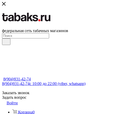
федеральная сеть табачных магазинов
8(904)931-42-74
8(904)931-42-74
с 10:00 до 22:00 (viber, whatsapp)
Заказать звонок
Задать вопрос
Войти
Корзина
0