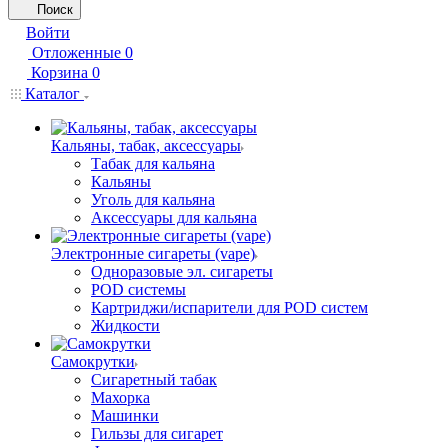
Поиск
Войти
Отложенные
0
Корзина
0
Каталог
Кальяны, табак, аксессуары
Табак для кальяна
Кальяны
Уголь для кальяна
Аксессуары для кальяна
Электронные сигареты (vape)
Одноразовые эл. сигареты
POD системы
Картриджи/испарители для POD систем
Жидкости
Самокрутки
Сигаретный табак
Махорка
Машинки
Гильзы для сигарет