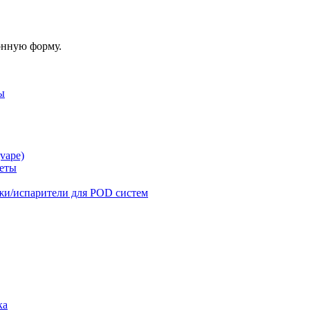
онную форму.
ы
vape)
реты
жи/испарители для POD систем
ка