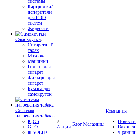
системы
Картриджи/
испарители
для POD
систем
Жидкости
Самокрутки
Сигаретный
табак
Махорка
Машинки
Гильзы для
сигарет
Фильтры для
сигарет
Бумага для
самокруток
Системы
Компания
нагревания табака
IQOS
Новости
Блог
Магазины
GLO
Акции
Ваканси
lil SOLID
Франши