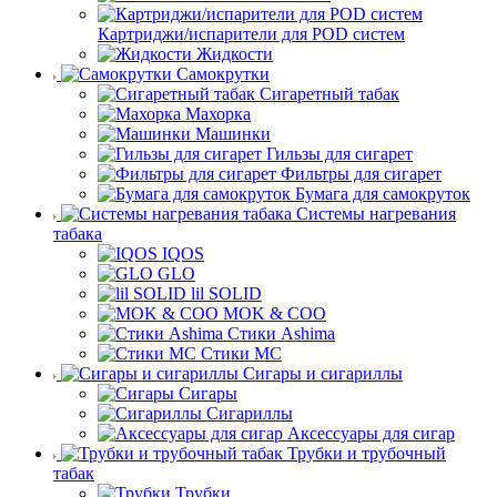
Картриджи/испарители для POD систем
Жидкости
Самокрутки
Сигаретный табак
Махорка
Машинки
Гильзы для сигарет
Фильтры для сигарет
Бумага для самокруток
Системы нагревания
табака
IQOS
GLO
lil SOLID
MOK & COO
Стики Ashima
Стики MC
Сигары и сигариллы
Сигары
Сигариллы
Аксессуары для сигар
Трубки и трубочный
табак
Трубки