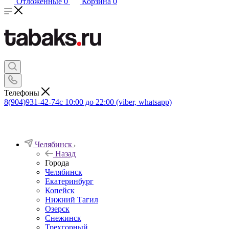
Отложенные
0
Корзина
0
Телефоны
8(904)931-42-74
с 10:00 до 22:00 (viber, whatsapp)
Челябинск
Назад
Города
Челябинск
Екатеринбург
Копейск
Нижний Тагил
Озерск
Снежинск
Трехгорный