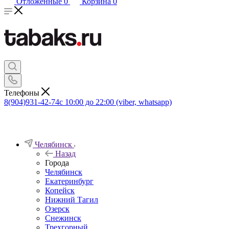
Отложенные
0
Корзина
0
Телефоны
8(904)931-42-74
с 10:00 до 22:00 (viber, whatsapp)
Челябинск
Назад
Города
Челябинск
Екатеринбург
Копейск
Нижний Тагил
Озерск
Снежинск
Трехгорный