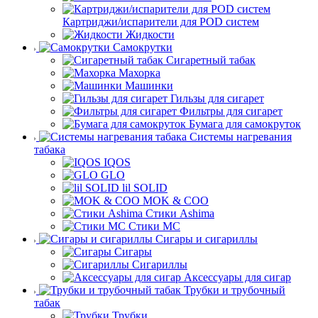
Картриджи/испарители для POD систем
Жидкости
Самокрутки
Сигаретный табак
Махорка
Машинки
Гильзы для сигарет
Фильтры для сигарет
Бумага для самокруток
Системы нагревания
табака
IQOS
GLO
lil SOLID
MOK & COO
Стики Ashima
Стики MC
Сигары и сигариллы
Сигары
Сигариллы
Аксессуары для сигар
Трубки и трубочный
табак
Трубки