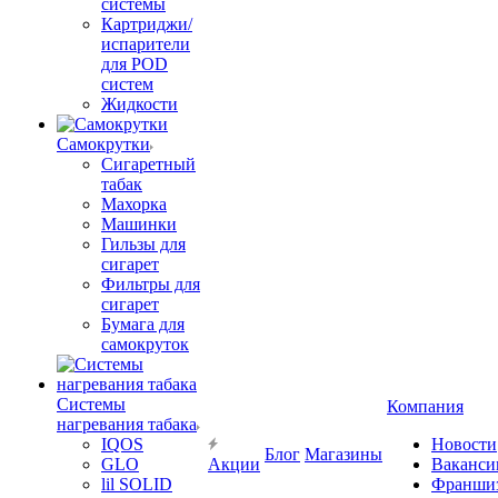
системы
Картриджи/
испарители
для POD
систем
Жидкости
Самокрутки
Сигаретный
табак
Махорка
Машинки
Гильзы для
сигарет
Фильтры для
сигарет
Бумага для
самокруток
Системы
Компания
нагревания табака
IQOS
Новости
Блог
Магазины
GLO
Акции
Ваканси
lil SOLID
Франши