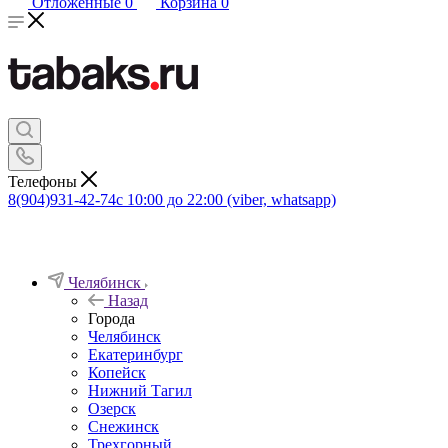
Отложенные
0
Корзина
0
Телефоны
8(904)931-42-74
с 10:00 до 22:00 (viber, whatsapp)
Челябинск
Назад
Города
Челябинск
Екатеринбург
Копейск
Нижний Тагил
Озерск
Снежинск
Трехгорный