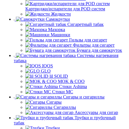
Картриджи/испарители для POD систем
Жидкости
Самокрутки
Сигаретный табак
Махорка
Машинки
Гильзы для сигарет
Фильтры для сигарет
Бумага для самокруток
Системы нагревания
табака
IQOS
GLO
lil SOLID
MOK & COO
Стики Ashima
Стики MC
Сигары и сигариллы
Сигары
Сигариллы
Аксессуары для сигар
Трубки и трубочный
табак
Трубки