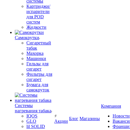
системы
Картриджи/
испарители
для POD
систем
Жидкости
Самокрутки
Сигаретный
табак
Махорка
Машинки
Гильзы для
сигарет
Фильтры для
сигарет
Бумага для
самокруток
Системы
Компания
нагревания табака
IQOS
Новости
Блог
Магазины
GLO
Акции
Ваканси
lil SOLID
Франши