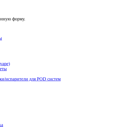
онную форму.
ы
vape)
реты
жи/испарители для POD систем
ка