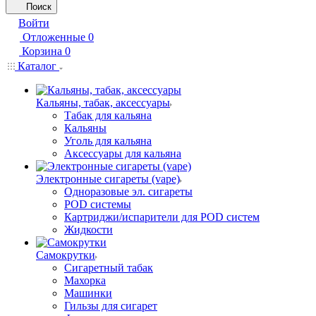
Поиск
Войти
Отложенные
0
Корзина
0
Каталог
Кальяны, табак, аксессуары
Табак для кальяна
Кальяны
Уголь для кальяна
Аксессуары для кальяна
Электронные сигареты (vape)
Одноразовые эл. сигареты
POD системы
Картриджи/испарители для POD систем
Жидкости
Самокрутки
Сигаретный табак
Махорка
Машинки
Гильзы для сигарет