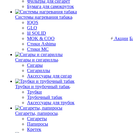
Фильтры для сигарет
Бумага для самокруток
Системы нагревания табака
IQOS
GLO
lil SOLID
MOK & COO
Акции
Б
Стики Ashima
Стики MC
Сигары и сигариллы
Сигары
Сигариллы
Аксессуары для сигар
Трубки и трубочный табак
Трубки
Трубочный табак
Аксессуары для трубок
Сигареты, папиросы
Сигареты
Папиросы
Кретек