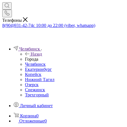
Телефоны
8(904)931-42-74
с 10:00 до 22:00 (viber, whatsapp)
Челябинск
Назад
Города
Челябинск
Екатеринбург
Копейск
Нижний Тагил
Озерск
Снежинск
Трехгорный
Личный кабинет
Корзина
0
Отложенные
0