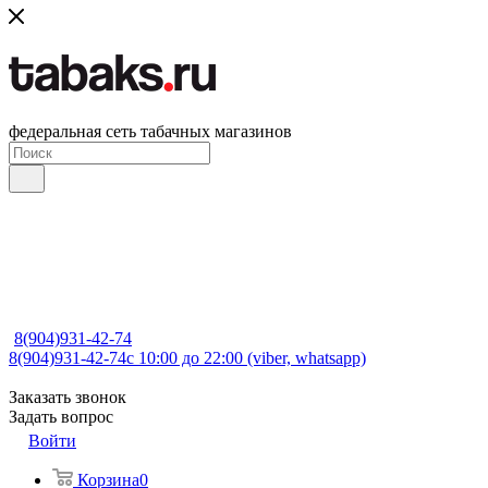
федеральная сеть табачных магазинов
8(904)931-42-74
8(904)931-42-74
с 10:00 до 22:00 (viber, whatsapp)
Заказать звонок
Задать вопрос
Войти
Корзина
0