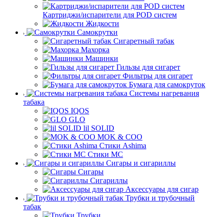
Картриджи/испарители для POD систем
Жидкости
Самокрутки
Сигаретный табак
Махорка
Машинки
Гильзы для сигарет
Фильтры для сигарет
Бумага для самокруток
Системы нагревания
табака
IQOS
GLO
lil SOLID
MOK & COO
Стики Ashima
Стики MC
Сигары и сигариллы
Сигары
Сигариллы
Аксессуары для сигар
Трубки и трубочный
табак
Трубки