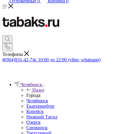
Отложенные
0
Корзина
0
Телефоны
8(904)931-42-74
с 10:00 до 22:00 (viber, whatsapp)
Челябинск
Назад
Города
Челябинск
Екатеринбург
Копейск
Нижний Тагил
Озерск
Снежинск
Трехгорный