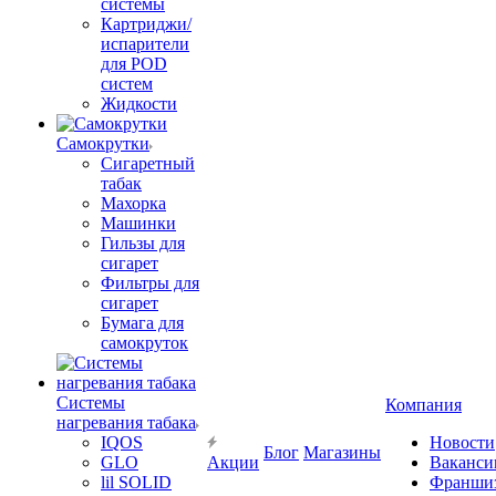
системы
Картриджи/
испарители
для POD
систем
Жидкости
Самокрутки
Сигаретный
табак
Махорка
Машинки
Гильзы для
сигарет
Фильтры для
сигарет
Бумага для
самокруток
Системы
Компания
нагревания табака
IQOS
Новости
Блог
Магазины
GLO
Акции
Ваканси
lil SOLID
Франши