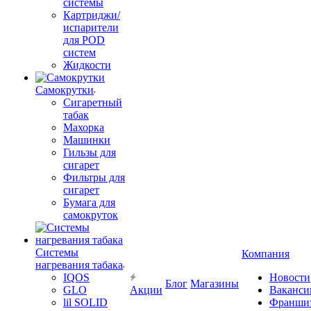
системы
Картриджи/
испарители
для POD
систем
Жидкости
Самокрутки
Сигаретный
табак
Махорка
Машинки
Гильзы для
сигарет
Фильтры для
сигарет
Бумага для
самокруток
Системы
Компания
нагревания табака
IQOS
Новости
Блог
Магазины
GLO
Акции
Ваканси
lil SOLID
Франши