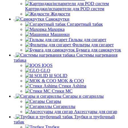
Картриджи/испарители для POD систем
Жидкости
Самокрутки
Сигаретный табак
Махорка
Машинки
Гильзы для сигарет
Фильтры для сигарет
Бумага для самокруток
Системы нагревания
табака
IQOS
GLO
lil SOLID
MOK & COO
Стики Ashima
Стики MC
Сигары и сигариллы
Сигары
Сигариллы
Аксессуары для сигар
Трубки и трубочный
табак
Трубки