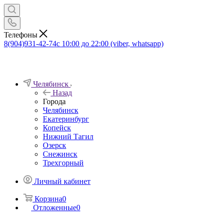
Телефоны
8(904)931-42-74
с 10:00 до 22:00 (viber, whatsapp)
Челябинск
Назад
Города
Челябинск
Екатеринбург
Копейск
Нижний Тагил
Озерск
Снежинск
Трехгорный
Личный кабинет
Корзина
0
Отложенные
0