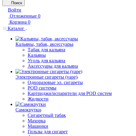
Поиск
Войти
Отложенные
0
Корзина
0
Каталог
Кальяны, табак, аксессуары
Табак для кальяна
Кальяны
Уголь для кальяна
Аксессуары для кальяна
Электронные сигареты (vape)
Одноразовые эл. сигареты
POD системы
Картриджи/испарители для POD систем
Жидкости
Самокрутки
Сигаретный табак
Махорка
Машинки
Гильзы для сигарет