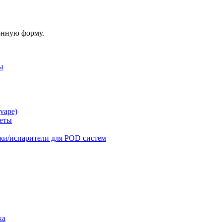
онную форму.
ы
vape)
реты
жи/испарители для POD систем
ка