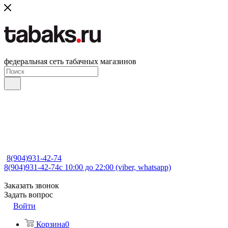
федеральная сеть табачных магазинов
8(904)931-42-74
8(904)931-42-74
с 10:00 до 22:00 (viber, whatsapp)
Заказать звонок
Задать вопрос
Войти
Корзина
0