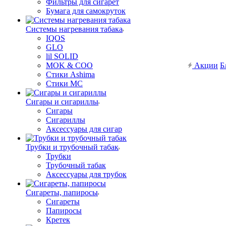
Фильтры для сигарет
Бумага для самокруток
Системы нагревания табака
IQOS
GLO
lil SOLID
MOK & COO
Акции
Б
Стики Ashima
Стики MC
Сигары и сигариллы
Сигары
Сигариллы
Аксессуары для сигар
Трубки и трубочный табак
Трубки
Трубочный табак
Аксессуары для трубок
Сигареты, папиросы
Сигареты
Папиросы
Кретек