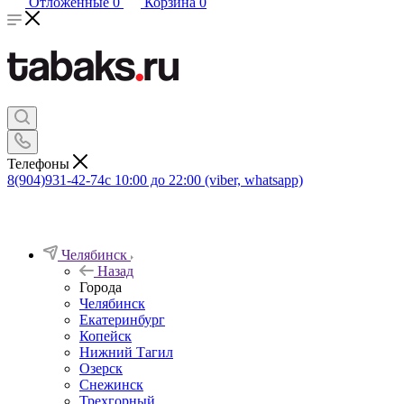
Отложенные
0
Корзина
0
Телефоны
8(904)931-42-74
с 10:00 до 22:00 (viber, whatsapp)
Челябинск
Назад
Города
Челябинск
Екатеринбург
Копейск
Нижний Тагил
Озерск
Снежинск
Трехгорный