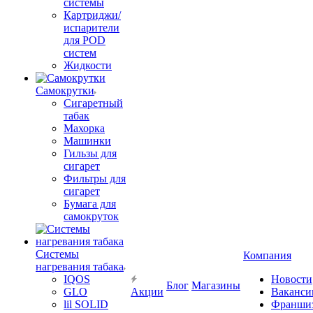
системы
Картриджи/
испарители
для POD
систем
Жидкости
Самокрутки
Сигаретный
табак
Махорка
Машинки
Гильзы для
сигарет
Фильтры для
сигарет
Бумага для
самокруток
Системы
Компания
нагревания табака
IQOS
Новости
Блог
Магазины
GLO
Акции
Ваканси
lil SOLID
Франши