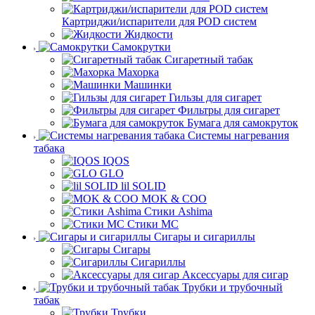
Картриджи/испарители для POD систем
Жидкости
Самокрутки
Сигаретный табак
Махорка
Машинки
Гильзы для сигарет
Фильтры для сигарет
Бумага для самокруток
Системы нагревания
табака
IQOS
GLO
lil SOLID
MOK & COO
Стики Ashima
Стики MC
Сигары и сигариллы
Сигары
Сигариллы
Аксессуары для сигар
Трубки и трубочный
табак
Трубки