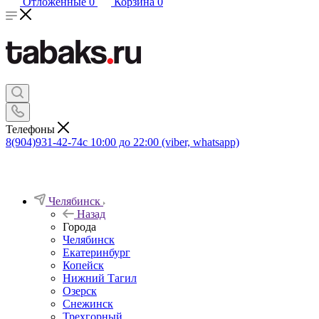
Отложенные
0
Корзина
0
Телефоны
8(904)931-42-74
с 10:00 до 22:00 (viber, whatsapp)
Челябинск
Назад
Города
Челябинск
Екатеринбург
Копейск
Нижний Тагил
Озерск
Снежинск
Трехгорный