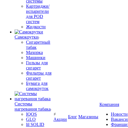
системы
Картриджи/
испарители
для POD
систем
Жидкости
Самокрутки
Сигаретный
табак
Махорка
Машинки
Гильзы для
сигарет
Фильтры для
сигарет
Бумага для
самокруток
Системы
Компания
нагревания табака
IQOS
Новости
Блог
Магазины
GLO
Акции
Ваканси
lil SOLID
Франши