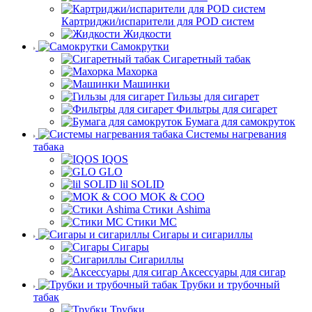
Картриджи/испарители для POD систем
Жидкости
Самокрутки
Сигаретный табак
Махорка
Машинки
Гильзы для сигарет
Фильтры для сигарет
Бумага для самокруток
Системы нагревания
табака
IQOS
GLO
lil SOLID
MOK & COO
Стики Ashima
Стики MC
Сигары и сигариллы
Сигары
Сигариллы
Аксессуары для сигар
Трубки и трубочный
табак
Трубки