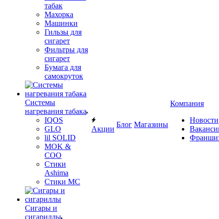
табак
Махорка
Машинки
Гильзы для
сигарет
Фильтры для
сигарет
Бумага для
самокруток
Системы
Компания
нагревания табака
IQOS
Новости
Блог
Магазины
GLO
Акции
Ваканси
lil SOLID
Франши
MOK &
COO
Стики
Ashima
Стики MC
Сигары и
сигариллы