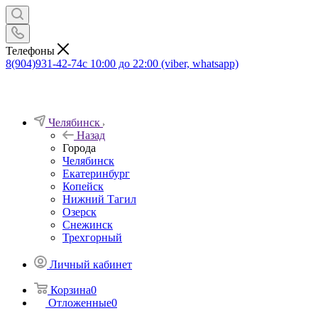
Телефоны
8(904)931-42-74
с 10:00 до 22:00 (viber, whatsapp)
Челябинск
Назад
Города
Челябинск
Екатеринбург
Копейск
Нижний Тагил
Озерск
Снежинск
Трехгорный
Личный кабинет
Корзина
0
Отложенные
0