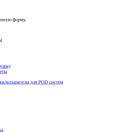
онную форму.
ы
vape)
реты
жи/испарители для POD систем
ка