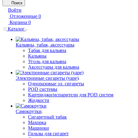
Поиск
Войти
Отложенные
0
Корзина
0
Каталог
Кальяны, табак, аксессуары
Табак для кальяна
Кальяны
Уголь для кальяна
Аксессуары для кальяна
Электронные сигареты (vape)
Одноразовые эл. сигареты
POD системы
Картриджи/испарители для POD систем
Жидкости
Самокрутки
Сигаретный табак
Махорка
Машинки
Гильзы для сигарет