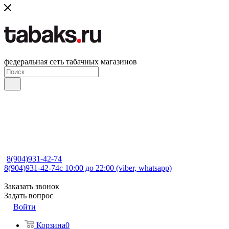
федеральная сеть табачных магазинов
8(904)931-42-74
8(904)931-42-74
с 10:00 до 22:00 (viber, whatsapp)
Заказать звонок
Задать вопрос
Войти
Корзина
0