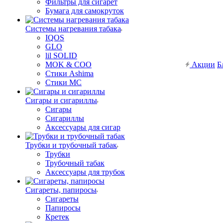
Фильтры для сигарет
Бумага для самокруток
Системы нагревания табака
IQOS
GLO
lil SOLID
MOK & COO
Акции
Б
Стики Ashima
Стики MC
Сигары и сигариллы
Сигары
Сигариллы
Аксессуары для сигар
Трубки и трубочный табак
Трубки
Трубочный табак
Аксессуары для трубок
Сигареты, папиросы
Сигареты
Папиросы
Кретек