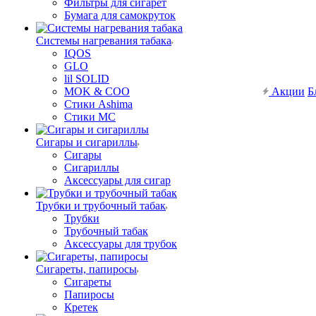
Фильтры для сигарет
Бумага для самокруток
Системы нагревания табака
IQOS
GLO
lil SOLID
MOK & COO
Акции
Б
Стики Ashima
Стики MC
Сигары и сигариллы
Сигары
Сигариллы
Аксессуары для сигар
Трубки и трубочный табак
Трубки
Трубочный табак
Аксессуары для трубок
Сигареты, папиросы
Сигареты
Папиросы
Кретек