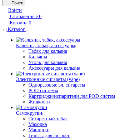
Поиск
Войти
Отложенные
0
Корзина
0
Каталог
Кальяны, табак, аксессуары
Табак для кальяна
Кальяны
Уголь для кальяна
Аксессуары для кальяна
Электронные сигареты (vape)
Одноразовые эл. сигареты
POD системы
Картриджи/испарители для POD систем
Жидкости
Самокрутки
Сигаретный табак
Махорка
Машинки
Гильзы для сигарет