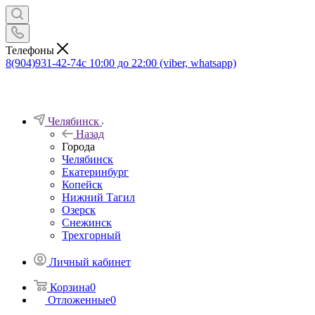
Телефоны
8(904)931-42-74
с 10:00 до 22:00 (viber, whatsapp)
Челябинск
Назад
Города
Челябинск
Екатеринбург
Копейск
Нижний Тагил
Озерск
Снежинск
Трехгорный
Личный кабинет
Корзина
0
Отложенные
0