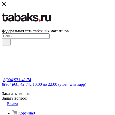
федеральная сеть табачных магазинов
8(904)931-42-74
8(904)931-42-74
с 10:00 до 22:00 (viber, whatsapp)
Заказать звонок
Задать вопрос
Войти
Корзина
0