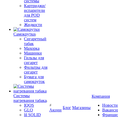
системы
Картриджи/
испарители
для POD
систем
Жидкости
Самокрутки
Сигаретный
табак
Махорка
Машинки
Гильзы для
сигарет
Фильтры для
сигарет
Бумага для
самокруток
Системы
Компания
нагревания табака
IQOS
Новости
Блог
Магазины
GLO
Акции
Ваканси
lil SOLID
Франши