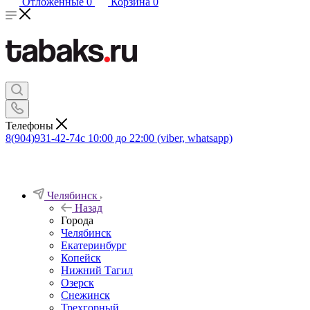
Отложенные
0
Корзина
0
Телефоны
8(904)931-42-74
с 10:00 до 22:00 (viber, whatsapp)
Челябинск
Назад
Города
Челябинск
Екатеринбург
Копейск
Нижний Тагил
Озерск
Снежинск
Трехгорный