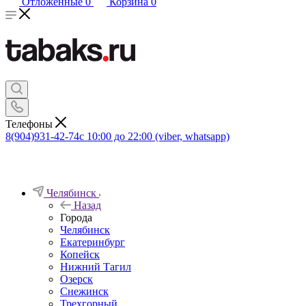
Отложенные
0
Корзина
0
Телефоны
8(904)931-42-74
с 10:00 до 22:00 (viber, whatsapp)
Челябинск
Назад
Города
Челябинск
Екатеринбург
Копейск
Нижний Тагил
Озерск
Снежинск
Трехгорный