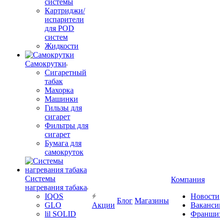
системы
Картриджи/
испарители
для POD
систем
Жидкости
Самокрутки
Сигаретный
табак
Махорка
Машинки
Гильзы для
сигарет
Фильтры для
сигарет
Бумага для
самокруток
Системы
Компания
нагревания табака
IQOS
Новости
Блог
Магазины
GLO
Акции
Ваканси
lil SOLID
Франши