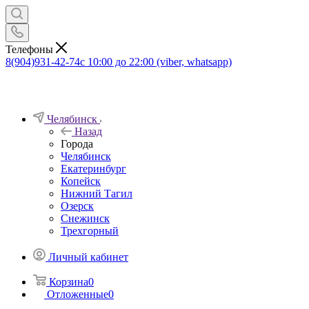
Телефоны
8(904)931-42-74
с 10:00 до 22:00 (viber, whatsapp)
Челябинск
Назад
Города
Челябинск
Екатеринбург
Копейск
Нижний Тагил
Озерск
Снежинск
Трехгорный
Личный кабинет
Корзина
0
Отложенные
0