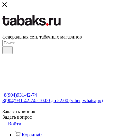
федеральная сеть табачных магазинов
8(904)931-42-74
8(904)931-42-74
с 10:00 до 22:00 (viber, whatsapp)
Заказать звонок
Задать вопрос
Войти
Корзина
0