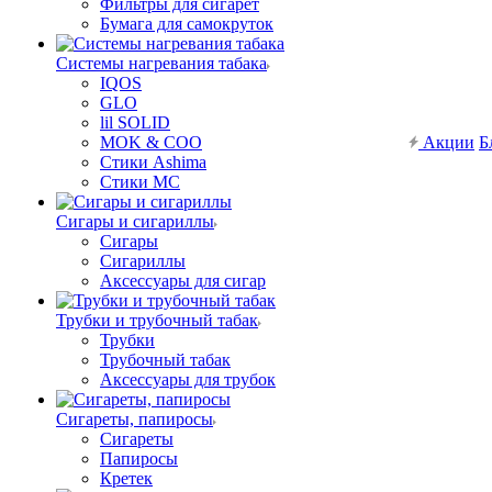
Фильтры для сигарет
Бумага для самокруток
Системы нагревания табака
IQOS
GLO
lil SOLID
MOK & COO
Акции
Б
Стики Ashima
Стики MC
Сигары и сигариллы
Сигары
Сигариллы
Аксессуары для сигар
Трубки и трубочный табак
Трубки
Трубочный табак
Аксессуары для трубок
Сигареты, папиросы
Сигареты
Папиросы
Кретек