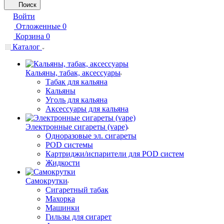
Поиск
Войти
Отложенные
0
Корзина
0
Каталог
Кальяны, табак, аксессуары
Табак для кальяна
Кальяны
Уголь для кальяна
Аксессуары для кальяна
Электронные сигареты (vape)
Одноразовые эл. сигареты
POD системы
Картриджи/испарители для POD систем
Жидкости
Самокрутки
Сигаретный табак
Махорка
Машинки
Гильзы для сигарет