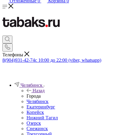
Отложенные
0
Корзина
0
Телефоны
8(904)931-42-74
с 10:00 до 22:00 (viber, whatsapp)
Челябинск
Назад
Города
Челябинск
Екатеринбург
Копейск
Нижний Тагил
Озерск
Снежинск
Трехгорный