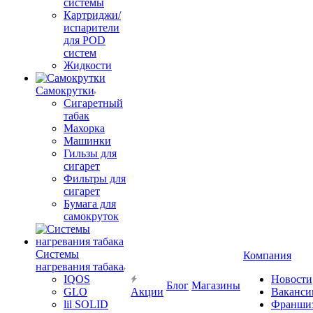
системы
Картриджи/
испарители
для POD
систем
Жидкости
Самокрутки
Сигаретный
табак
Махорка
Машинки
Гильзы для
сигарет
Фильтры для
сигарет
Бумага для
самокруток
Системы
Компания
нагревания табака
IQOS
Новости
Блог
Магазины
GLO
Акции
Ваканси
lil SOLID
Франши