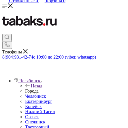
Отложенные
0
Корзина
0
Телефоны
8(904)931-42-74
с 10:00 до 22:00 (viber, whatsapp)
Челябинск
Назад
Города
Челябинск
Екатеринбург
Копейск
Нижний Тагил
Озерск
Снежинск
Трехгорный