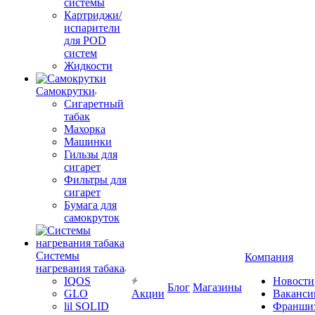
системы
Картриджи/
испарители
для POD
систем
Жидкости
Самокрутки
Сигаретный
табак
Махорка
Машинки
Гильзы для
сигарет
Фильтры для
сигарет
Бумага для
самокруток
Системы
Компания
нагревания табака
IQOS
Новости
Блог
Магазины
GLO
Акции
Ваканси
lil SOLID
Франши