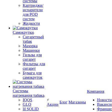
системы
Картриджи/
испарители
для POD
систем
Жидкости
Самокрутки
Сигаретный
табак
Махорка
Машинки
Гильзы для
сигарет
Фильтры для
сигарет
Бумага для
самокруток
Системы
Компания
нагревания табака
IQOS
Новости
Блог
Магазины
GLO
Акции
Ваканси
lil SOLID
Франши