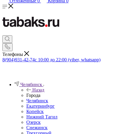
Отложенные
0
Корзина
0
Телефоны
8(904)931-42-74
с 10:00 до 22:00 (viber, whatsapp)
Челябинск
Назад
Города
Челябинск
Екатеринбург
Копейск
Нижний Тагил
Озерск
Снежинск
Трехгорный