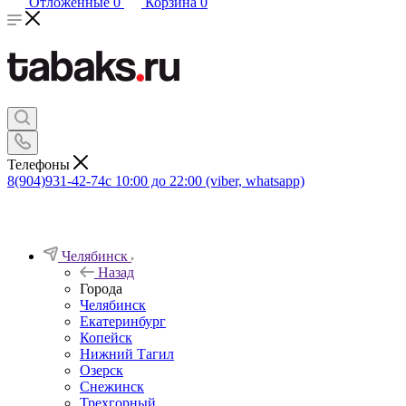
Отложенные
0
Корзина
0
Телефоны
8(904)931-42-74
с 10:00 до 22:00 (viber, whatsapp)
Челябинск
Назад
Города
Челябинск
Екатеринбург
Копейск
Нижний Тагил
Озерск
Снежинск
Трехгорный