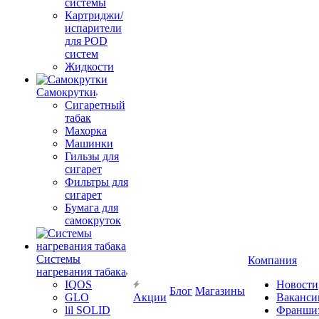
системы
Картриджи/
испарители
для POD
систем
Жидкости
Самокрутки
Сигаретный
табак
Махорка
Машинки
Гильзы для
сигарет
Фильтры для
сигарет
Бумага для
самокруток
Системы
Компания
нагревания табака
IQOS
Новости
Блог
Магазины
GLO
Акции
Ваканси
lil SOLID
Франши