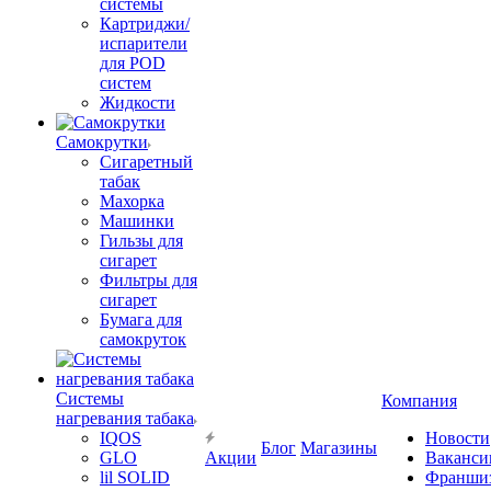
системы
Картриджи/
испарители
для POD
систем
Жидкости
Самокрутки
Сигаретный
табак
Махорка
Машинки
Гильзы для
сигарет
Фильтры для
сигарет
Бумага для
самокруток
Системы
Компания
нагревания табака
IQOS
Новости
Блог
Магазины
GLO
Акции
Ваканси
lil SOLID
Франши