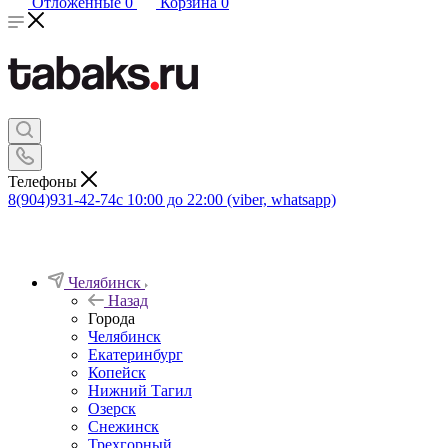
Отложенные
0
Корзина
0
Телефоны
8(904)931-42-74
с 10:00 до 22:00 (viber, whatsapp)
Челябинск
Назад
Города
Челябинск
Екатеринбург
Копейск
Нижний Тагил
Озерск
Снежинск
Трехгорный