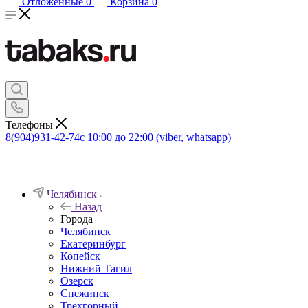
Отложенные
0
Корзина
0
Телефоны
8(904)931-42-74
с 10:00 до 22:00 (viber, whatsapp)
Челябинск
Назад
Города
Челябинск
Екатеринбург
Копейск
Нижний Тагил
Озерск
Снежинск
Трехгорный