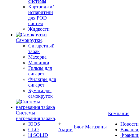
системы
Картриджи/
испарители
для POD
систем
Жидкости
Самокрутки
Сигаретный
табак
Махорка
Машинки
Гильзы для
сигарет
Фильтры для
сигарет
Бумага для
самокруток
Системы
Компания
нагревания табака
IQOS
Новости
Блог
Магазины
GLO
Акции
Ваканси
lil SOLID
Франши