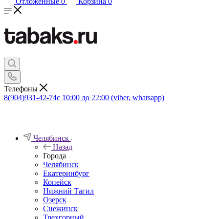
Отложенные
0
Корзина
0
Телефоны
8(904)931-42-74
с 10:00 до 22:00 (viber, whatsapp)
Челябинск
Назад
Города
Челябинск
Екатеринбург
Копейск
Нижний Тагил
Озерск
Снежинск
Трехгорный