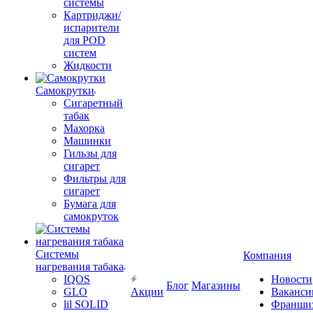
системы
Картриджи/
испарители
для POD
систем
Жидкости
Самокрутки
Сигаретный
табак
Махорка
Машинки
Гильзы для
сигарет
Фильтры для
сигарет
Бумага для
самокруток
Системы
Компания
нагревания табака
IQOS
Новости
Блог
Магазины
GLO
Акции
Ваканси
lil SOLID
Франши