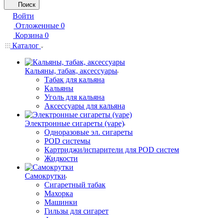
Поиск
Войти
Отложенные
0
Корзина
0
Каталог
Кальяны, табак, аксессуары
Табак для кальяна
Кальяны
Уголь для кальяна
Аксессуары для кальяна
Электронные сигареты (vape)
Одноразовые эл. сигареты
POD системы
Картриджи/испарители для POD систем
Жидкости
Самокрутки
Сигаретный табак
Махорка
Машинки
Гильзы для сигарет