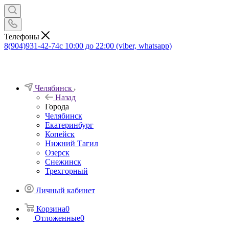
Телефоны
8(904)931-42-74
с 10:00 до 22:00 (viber, whatsapp)
Челябинск
Назад
Города
Челябинск
Екатеринбург
Копейск
Нижний Тагил
Озерск
Снежинск
Трехгорный
Личный кабинет
Корзина
0
Отложенные
0