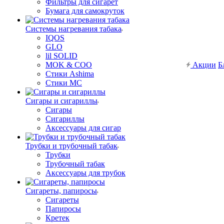
Фильтры для сигарет
Бумага для самокруток
Системы нагревания табака
IQOS
GLO
lil SOLID
MOK & COO
Акции
Б
Стики Ashima
Стики MC
Сигары и сигариллы
Сигары
Сигариллы
Аксессуары для сигар
Трубки и трубочный табак
Трубки
Трубочный табак
Аксессуары для трубок
Сигареты, папиросы
Сигареты
Папиросы
Кретек