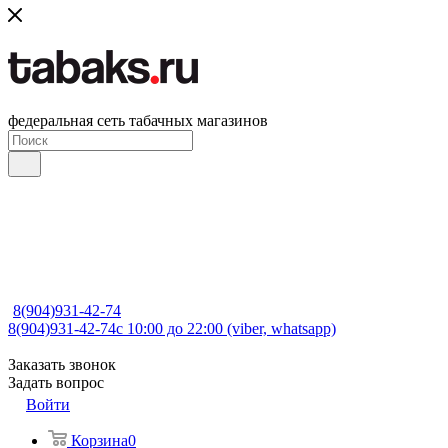
федеральная сеть табачных магазинов
8(904)931-42-74
8(904)931-42-74
с 10:00 до 22:00 (viber, whatsapp)
Заказать звонок
Задать вопрос
Войти
Корзина
0