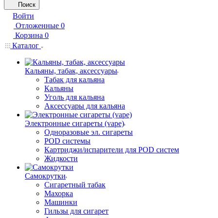
Поиск
Войти
Отложенные
0
Корзина
0
Каталог
Кальяны, табак, аксессуары
Табак для кальяна
Кальяны
Уголь для кальяна
Аксессуары для кальяна
Электронные сигареты (vape)
Одноразовые эл. сигареты
POD системы
Картриджи/испарители для POD систем
Жидкости
Самокрутки
Сигаретный табак
Махорка
Машинки
Гильзы для сигарет