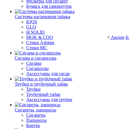
Фильтры для сигарет
Бумага для самокруток
Системы нагревания табака
IQOS
GLO
lil SOLID
MOK & COO
Акции
Б
Стики Ashima
Стики MC
Сигары и сигариллы
Сигары
Сигариллы
Аксессуары для сигар
Трубки и трубочный табак
Трубки
Трубочный табак
Аксессуары для трубок
Сигареты, папиросы
Сигареты
Папиросы
Кретек