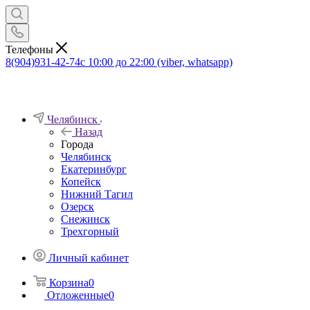
Телефоны
8(904)931-42-74
с 10:00 до 22:00 (viber, whatsapp)
Челябинск
Назад
Города
Челябинск
Екатеринбург
Копейск
Нижний Тагил
Озерск
Снежинск
Трехгорный
Личный кабинет
Корзина
0
Отложенные
0