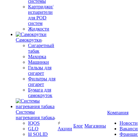
системы
Картриджи/
испарители
для POD
систем
Жидкости
Самокрутки
Сигаретный
табак
Махорка
Машинки
Гильзы для
сигарет
Фильтры для
сигарет
Бумага для
самокруток
Системы
Компания
нагревания табака
IQOS
Новости
Блог
Магазины
GLO
Акции
Ваканси
lil SOLID
Франши