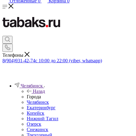
Отложенные
0
Корзина
0
Телефоны
8(904)931-42-74
с 10:00 до 22:00 (viber, whatsapp)
Челябинск
Назад
Города
Челябинск
Екатеринбург
Копейск
Нижний Тагил
Озерск
Снежинск
Трехгорный