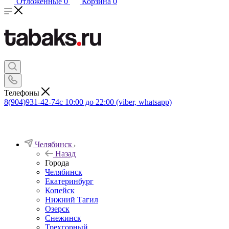
Отложенные
0
Корзина
0
Телефоны
8(904)931-42-74
с 10:00 до 22:00 (viber, whatsapp)
Челябинск
Назад
Города
Челябинск
Екатеринбург
Копейск
Нижний Тагил
Озерск
Снежинск
Трехгорный