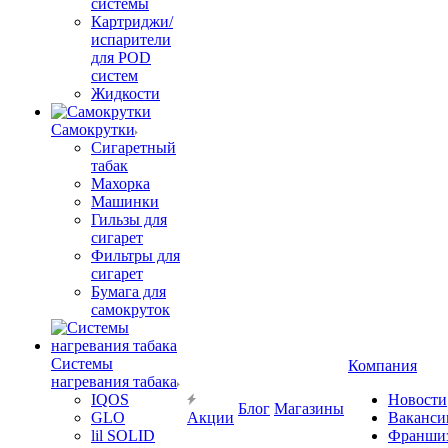
системы
Картриджи/
испарители
для POD
систем
Жидкости
Самокрутки
Сигаретный
табак
Махорка
Машинки
Гильзы для
сигарет
Фильтры для
сигарет
Бумага для
самокруток
Системы
Компания
нагревания табака
IQOS
Новости
Блог
Магазины
GLO
Акции
Ваканси
lil SOLID
Франши