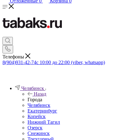
Отложенные
0
Корзина
0
Телефоны
8(904)931-42-74
с 10:00 до 22:00 (viber, whatsapp)
Челябинск
Назад
Города
Челябинск
Екатеринбург
Копейск
Нижний Тагил
Озерск
Снежинск
Трехгорный