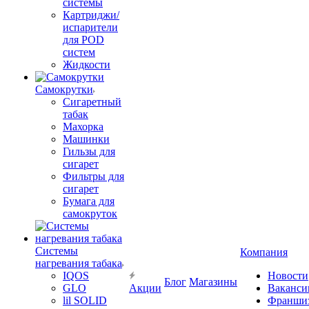
системы
Картриджи/
испарители
для POD
систем
Жидкости
Самокрутки
Сигаретный
табак
Махорка
Машинки
Гильзы для
сигарет
Фильтры для
сигарет
Бумага для
самокруток
Системы
Компания
нагревания табака
IQOS
Новости
Блог
Магазины
GLO
Акции
Ваканси
lil SOLID
Франши