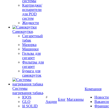
системы
Картриджи/
испарители
для POD
систем
Жидкости
Самокрутки
Сигаретный
табак
Махорка
Машинки
Гильзы для
сигарет
Фильтры для
сигарет
Бумага для
самокруток
Системы
Компания
нагревания табака
IQOS
Новости
Блог
Магазины
GLO
Акции
Ваканси
lil SOLID
Франши