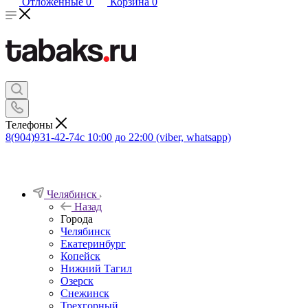
Отложенные
0
Корзина
0
Телефоны
8(904)931-42-74
с 10:00 до 22:00 (viber, whatsapp)
Челябинск
Назад
Города
Челябинск
Екатеринбург
Копейск
Нижний Тагил
Озерск
Снежинск
Трехгорный