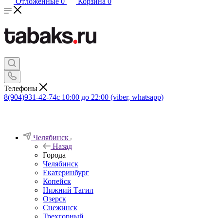
Отложенные
0
Корзина
0
Телефоны
8(904)931-42-74
с 10:00 до 22:00 (viber, whatsapp)
Челябинск
Назад
Города
Челябинск
Екатеринбург
Копейск
Нижний Тагил
Озерск
Снежинск
Трехгорный