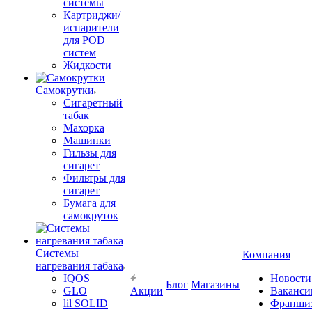
системы
Картриджи/
испарители
для POD
систем
Жидкости
Самокрутки
Сигаретный
табак
Махорка
Машинки
Гильзы для
сигарет
Фильтры для
сигарет
Бумага для
самокруток
Системы
Компания
нагревания табака
IQOS
Новости
Блог
Магазины
GLO
Акции
Ваканси
lil SOLID
Франши